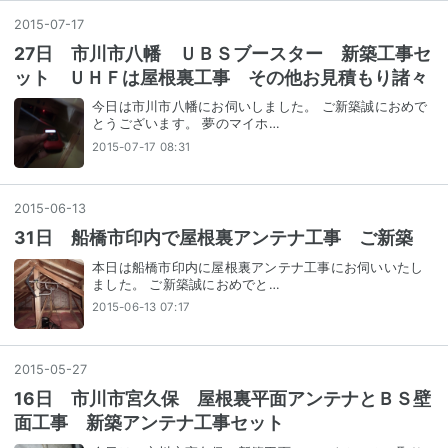
2015
-
07
-
17
27日 市川市八幡 ＵＢＳブースター 新築工事セ
ット ＵＨＦは屋根裏工事 その他お見積もり諸々
今日は市川市八幡にお伺いしました。 ご新築誠におめで
とうございます。 夢のマイホ…
2015-07-17 08:31
2015
-
06
-
13
31日 船橋市印内で屋根裏アンテナ工事 ご新築
本日は船橋市印内に屋根裏アンテナ工事にお伺いいたし
ました。 ご新築誠におめでと…
2015-06-13 07:17
2015
-
05
-
27
16日 市川市宮久保 屋根裏平面アンテナとＢＳ壁
面工事 新築アンテナ工事セット